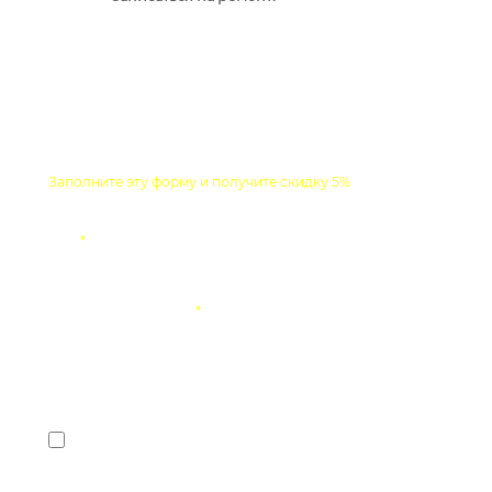
Заявка на ремонт с выездом мастера
Заполните эту форму и получите скидку 5%
Имя
*
Контактный телефон
*
Описание неисправности
Я соглашаюсь с
политикой конфиденциальности