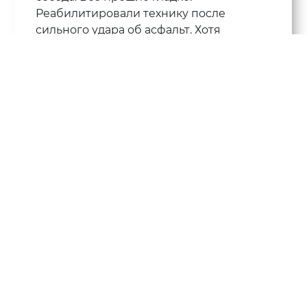
Реабилитировали технику после
сильного удара об асфальт. Хотя
состояние казалось безнадежным.
Юрий
Работник Георгий выполнял замену
корпуса на iPhone. Установил крышки,
оформленные в стиле Product Red.
Ничего не хрустит, люфта нет.
Константин
Несмотря на дорожные пробки в час
пик, инженер прибыл вовремя. Все